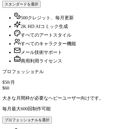
スタンダードを選択
500クレジット、毎月更新
2K HD AIコミック生成
すべてのアートスタイル
すべてのキャラクター機能
メール技術サポート
商用利用ライセンス
プロフェッショナル
$50
/
月
$60
大きな月間枠が必要なヘビーユーザー向けです。
毎月最大600回制作可能
プロフェッショナルを選択