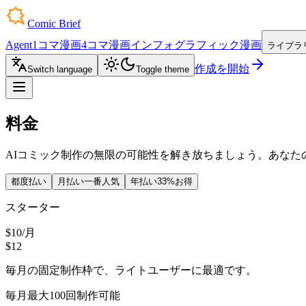
Comic Brief
Agent
1コマ漫画
4コマ漫画
インフォグラフィック漫画
ライブラ
作成を開始
Switch language
Toggle theme
料金
AIコミック制作の無限の可能性を解き放ちましょう。あなた
都度払い
月払い
一番人気
年払い
33%お得
スターター
$10
/
月
$12
毎月の固定制作枠で、ライトユーザーに最適です。
毎月最大100回制作可能