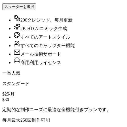
スターターを選択
200クレジット、毎月更新
2K HD AIコミック生成
すべてのアートスタイル
すべてのキャラクター機能
メール技術サポート
商用利用ライセンス
一番人気
スタンダード
$25
/
月
$30
定期的な制作ニーズに最適な全機能付きプランです。
毎月最大250回制作可能