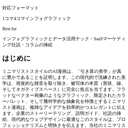
対応フォーマット
1コマ
4コマ
インフォグラフィック
Best for
インフォグラフィックとデータ活用
テック・SaaSマーケティ
ング
社説・コラムの挿絵
はじめに
ミニマリストスタイルのAI漫画は、「引き算の美学」が真
に豊かであることを証明します。この現代的で洗練された美
学は、視覚的な雑音を取り除き、被写体の本質（形状、線、
そしてネガティブスペース）に完全に焦点を当てます。フラ
ットなベクター画像のようなグラフィック、限定されたカラ
ーパレット、そして幾何学的な抽象化を特徴とするミニマリ
スト漫画は、複雑なアイデアを効率的かつエレガントに伝え
ます。企業のストーリーテリング、説明ガイド、社説の挿
絵、現代的なウェブデザインに最適なこのスタイルは、プロ
フェッショナリズムと明快さを伝えます。当社のミニマリス