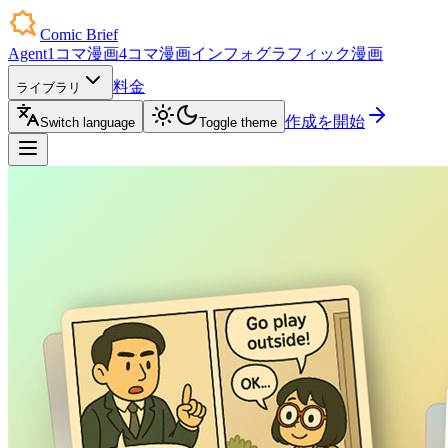
Comic Brief
Agent
1コマ漫画
4コマ漫画
インフォグラフィック漫画
料金
ライブラリ
作成を開始
Switch language
Toggle theme