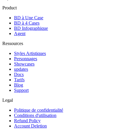
Product
BD à Une Case
BD à 4 Cases
BD Infographique
Agent
Ressources
Styles Artistiques
Personnages
Showcases
updates
Docs
Tarifs
Blog
Support
Legal
Politique de confidentialité
Conditions d'utilisation
Refund Policy
Account Deletion