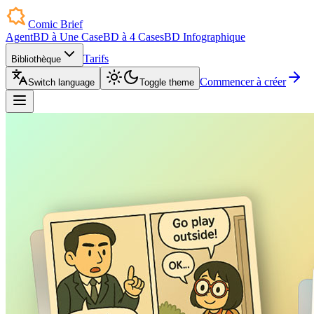
Comic Brief
Agent
BD à Une Case
BD à 4 Cases
BD Infographique
Tarifs
Bibliothèque
Commencer à créer
Switch language
Toggle theme