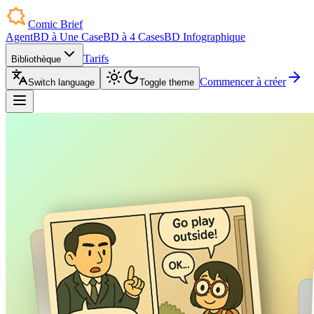
Comic Brief
Agent
BD à Une Case
BD à 4 Cases
BD Infographique
Tarifs
Bibliothèque
Commencer à créer
Switch language
Toggle theme