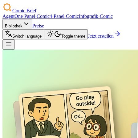
Comic Brief
Agent
One-Panel-Comic
4-Panel-Comic
Infografik-Comic
Preise
Bibliothek
Jetzt erstellen
Switch language
Toggle theme