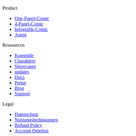
Product
One-Panel-Comic
4-Panel-Comic
Infografik-Comic
Agent
Ressourcen
Kunststile
Charaktere
Showcases
updates
Docs
Preise
Blog
Support
Legal
Datenschutz
Nutzungsbedingungen
Refund Policy
Account Deletion