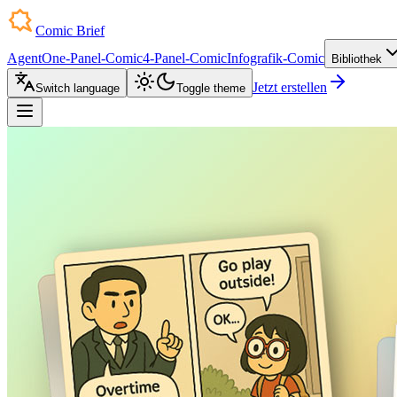
Comic Brief
Agent
One-Panel-Comic
4-Panel-Comic
Infografik-Comic
Bibliothek
Jetzt erstellen
Switch language
Toggle theme