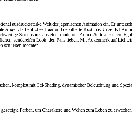
ional ausdrucksstarke Welt der japanischen Animation ein. Er untersche
nale Augen, farbenfrohes Haar und detaillierte Kostüme. Unser KI-Anime
ochwertige Screenshots aus einer modernen Anime-Serie aussehen. Egal
olierten, sendereifen Look, den Fans lieben. Mit Augenmerk auf Lichteff
on schließen möchten.
ehen, komplett mit Cel-Shading, dynamischer Beleuchtung und Speziale
 gesättigte Farben, um Charaktere und Welten zum Leben zu erwecken 