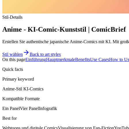
Stil-Details
Anime - KI-Comic-Kunststil | ComicBrief
Erstellen Sie authentische japanische Anime-Comics mit KI. Mit groß
Stil wählen
Back to art styles
On this page
Einführung
Hauptmerkmale
Benefits
Use Cases
How to U
Quick facts
Primary keyword
Anime-Stil KI-Comics
Kompatible Formate
Ein Panel
Vier Panel
Infografik
Best for
Webtoons und digitale Comics
Visualisierung von Fan-Fiction
YouTube